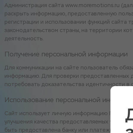
Администрация сайта www.moremotions.ru (дал
раскрыть информацию, предоставленную польз
регистрации и использовании функций сайта т
законодательством страны, на территории ко
деятельность.
Получение персональной информации
Для коммуникации на сайте пользователь обя
информацию. Для проверки предоставленных д
потребовать доказательства идентичности в 
Использование персональной информа
Сайт использует личную информацию Пользова
улучшения качества предоставляемых услуг. 
быть предоставлена банку или платежной сист