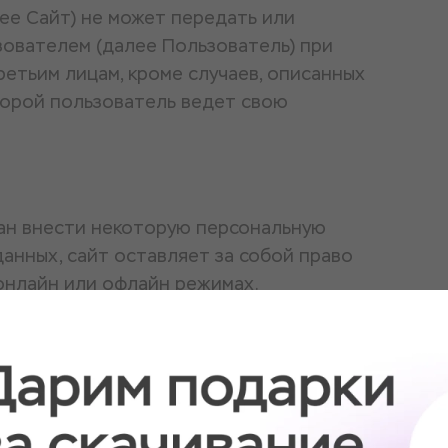
ее Сайт) не может передать или
ователем (далее Пользователь) при
ретьим лицам, кроме случаев, описанных
торой пользователь ведет свою
зан внести некоторую персональную
анных, сайт оставляет за собой право
онлайн или офлайн режимах.
ции
теля для обслуживания и для
Часть персональной информации может
еме, в случае, если предоставление