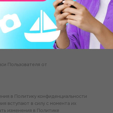
сайты. Сайт не несет ответственности
сти этих сайтов. Данное заявление о
ормации, размещенной
иси Пользователя от
нения в Политику конфиденциальности
ия вступают в силу с момента их
ать изменения в Политике