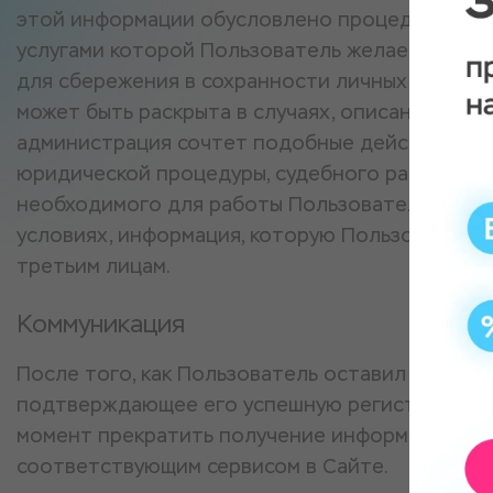
этой информации обусловлено процедурой пе
услугами которой Пользователь желает воспол
для сбережения в сохранности личных данных
может быть раскрыта в случаях, описанных зак
администрация сочтет подобные действия не
юридической процедуры, судебного распоряже
необходимого для работы Пользователя с Сайто
условиях, информация, которую Пользователь 
третьим лицам.
Коммуникация
После того, как Пользователь оставил данные,
подтверждающее его успешную регистрацию. 
момент прекратить получение информационны
соответствующим сервисом в Сайте.