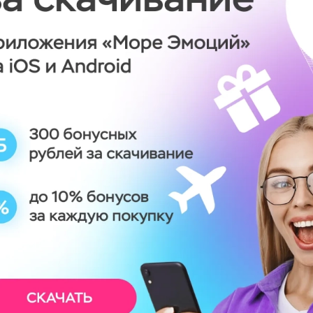
ревода средств платежной системе,
ьзоваться. Сайт прилагает все усилия
 Пользователя. Личная информация
онодательством, либо когда
обходимыми для соблюдения
ния или легального процесса
м. В других случаях, ни при каких
передает Сайту, не будет раскрыта
 он получает сообщение,
Пользователь имеет право в любой
х бюллетеней воспользовавшись