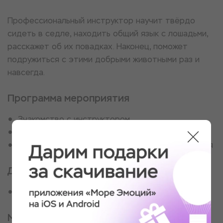
Профессиональный инструктор научит твёрдо
сидеть в седле, находить общий язык с лошадьми,
расскажет об их повадках. Наконец, поможет
подружиться с этими добрыми животными раз и
навсегда.
Программа мероприятия
Знакомство с инструктором
Инструктаж
Индивидуальная программа для каждого занятия
Для кого
Для отважного мушкетёра
Место проведения