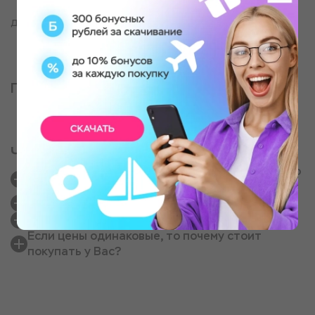
д. Олха
Партнер, оказывающий услугу
Частые вопросы
Правда, что у Вас такие же цены как напрямую
у партнеров?
Как получить сертификат?
Как выглядит подарок?
Если цены одинаковые, то почему стоит
покупать у Вас?